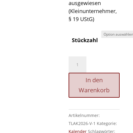
ausgewiesen
(Kleinunternehmer,
§ 19 UStG)
Stückzahl
Trabantkalender
2026
–
In den
Limitierter
Warenkorb
DDR
Kult-
Kalender
Menge
Artikelnummer:
TLAK2026-V-1
Kategorie:
Kalender
Schlagwörter: