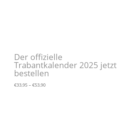
Der offizielle
Trabantkalender 2025 jetzt
bestellen
Preisspanne:
€
33,95
–
€
53,90
€33,95
bis
€53,90